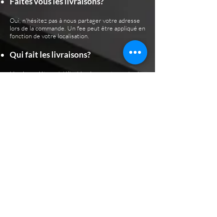
Faites vous les livraisons?
Oui, n'hésitez pas à nous partager votre adresse
lors de la commande. Un fee peut être appliqué en
fonction de votre localisation.
Qui fait les livraisons?
Livraison piéton : Adélie, Livraison moteur : Jordan
Livrez-vous hors de Bourges ?
Bien sûr, n'hésitez pas à nous partager votre
adresse et nous ferons notre possible pour vous
livrer votre commande.
COMMENT NOUS
CONTACTER?
Comment nous contacter ?
Par mail, via notre formulaire de contact, via les réseaux sociaux ou
par téléphone. Nous essayons d'être joignable au maximum pour
répondre à vos demandes.