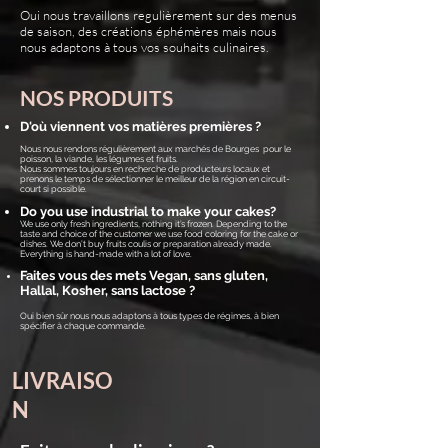
Oui nous travaillons regulièrement sur des menus
de saison, des créations éphémères mais nous
nous adaptons à tous vos souhaits culinaires.
NOS PRODUITS
D'où viennent vos matières premières ?
Nous nous rendons régulièrement aux marchés de Bourges pour le
poisson, la viande, les légumes et fruits.
Nous sommes toujours en recherche de producteurs locaux et
prenons le temps de sélectionner le meilleur de la région en circuit-
court si possible.
Do you use industrial to make your cakes?
We use only fresh ingredients, nothing it’s frozen. Depending to the
taste and choice of the customer we use food coloring for the cake or
dishes. We don’t buy fruits coulis or preparation already made.
Everything is hand-made with a lot of love.
Faites vous des mets Vegan, sans gluten,
Hallal, Kosher, sans lactose ?
Oui bien sûr nous nous adaptons à tous types de régimes, à bien
spécifier à chaque commande.
LIVRAISO
N