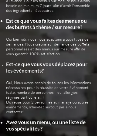
à l'avance. Pour les menus sur mesure nous avons
besoin de minimum 7 jours afin d'avoir l'ensemble
des ingrédients nécessaires.
Est ce que vous faites des menus ou
des buffets à thème / sur mesure?
Oui bien sûr, nous nous adaptons à tous types de
demandes. Nous créons sur demande des buffets
personnalisés et des menus sur mesure afin de
vous garantir 100% satisfaction.
Est-ce que vous vous déplacez pour
les événements?
Oui, Nous avons besoin de toutes les informations
nécessaires pour la réussite de votre événement
(date, nombre de personnes, lieu, allergies,
régimes particuliers...).
Du repas pour 2 personnes au mariage ou autres
événements, n'hésitez surtout pas à nous
contacter!
Avez vous un menu, ou une liste de
vos spécialités ?